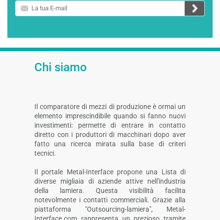
La
tua
E-
mail
Chi siamo
Il comparatore di mezzi di produzione è ormai un
elemento imprescindibile quando si fanno nuovi
investimenti: permette di entrare in contatto
diretto con i produttori di macchinari dopo aver
fatto una ricerca mirata sulla base di criteri
tecnici.
Il portale Metal-Interface propone una Lista di
diverse migliaia di aziende attive nell'industria
della lamiera. Questa visibilità facilita
notevolmente i contatti commerciali. Grazie alla
piattaforma "Outsourcing-lamiera", Metal-
Interface.com rappresenta un prezioso tramite