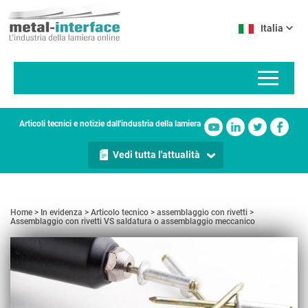
Salta
Pannello di gestione dei cookies
al
Italia
contenuto
principale
Articoli tecnici e notizie dall'industria della lamiera
Vedi tutta l'attualità
Home
In evidenza
Articolo tecnico
assemblaggio con rivetti
Assemblaggio con rivetti VS saldatura o assemblaggio meccanico