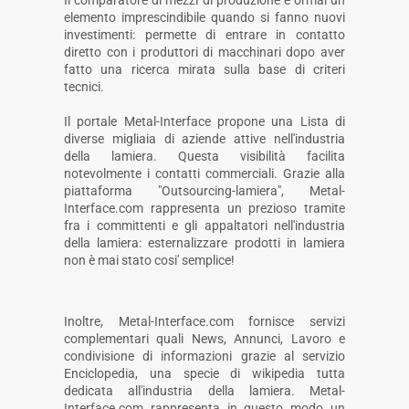
Il comparatore di mezzi di produzione è ormai un
elemento imprescindibile quando si fanno nuovi
investimenti: permette di entrare in contatto
diretto con i produttori di macchinari dopo aver
fatto una ricerca mirata sulla base di criteri
tecnici.
Il portale Metal-Interface propone una Lista di
diverse migliaia di aziende attive nell'industria
della lamiera. Questa visibilità facilita
notevolmente i contatti commerciali. Grazie alla
piattaforma "Outsourcing-lamiera", Metal-
Interface.com rappresenta un prezioso tramite
fra i committenti e gli appaltatori nell'industria
della lamiera: esternalizzare prodotti in lamiera
non è mai stato cosi' semplice!
Inoltre, Metal-Interface.com fornisce servizi
complementari quali News, Annunci, Lavoro e
condivisione di informazioni grazie al servizio
Enciclopedia, una specie di wikipedia tutta
dedicata all'industria della lamiera. Metal-
Interface.com rappresenta in questo modo un