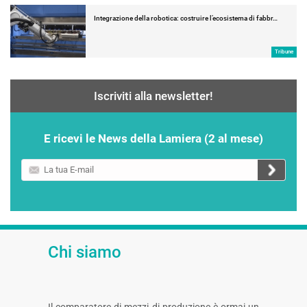
Integrazione della robotica: costruire l’ecosistema di fabbr…
Tribune
Iscriviti alla newsletter!
E ricevi le News della Lamiera (2 al mese)
La
tua
E-
mail
Chi siamo