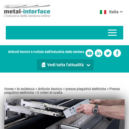
Salta
Pannello di gestione dei cookies
al
Italia
contenuto
principale
Articoli tecnici e notizie dall'industria della lamiera
Vedi tutta l'attualità
Home
In evidenza
Articolo tecnico
presse piegatrici elettriche
Presse
piegatrici elettriche: i 5 criteri di scelta