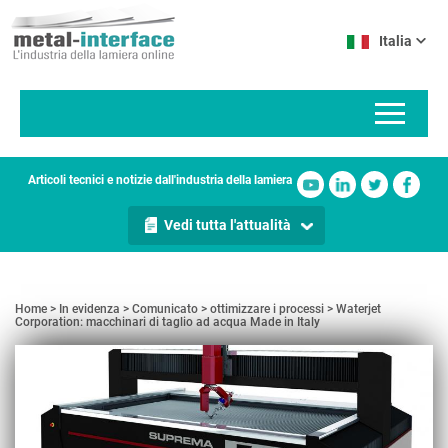
Salta
Pannello di gestione dei cookies
al
Italia
contenuto
principale
Articoli tecnici e notizie dall'industria della lamiera
Vedi tutta l'attualità
Home
In evidenza
Comunicato
ottimizzare i processi
Waterjet
Corporation: macchinari di taglio ad acqua Made in Italy